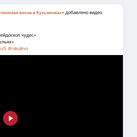
добавлено видео
линская весна в Кузьминках»
лейдоскоп чудес»
ульях»
na5
#nikulina
Play