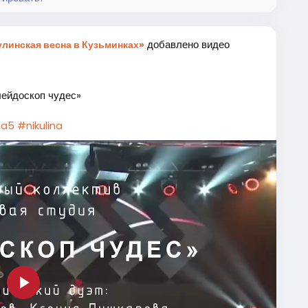
добавлено видео
линская весна в Кузьминках»
лейдоскоп чудес»
na5
#nikulina
Play