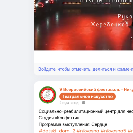
Войдите, чтобы отмечать, делиться и коммен
V Всероссийский фестиваль «Нику
Театральное искусство
2 года назад
-
Социально-реабилитационный центр для не
Студия «Конфетти»
Программа выступления: Сердце
#detski_dom_2
#nikvesna
#nikvesna5
#n