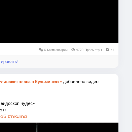
Video
0 Комментарии
4770 Просмотры
41
тировать!
добавлено видео
линская весна в Кузьминках»
лейдоскоп чудес»
эт»
na5
#nikulina