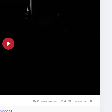
Play
Video
0 Комментарии
4793 Просмотры
18
тировать!