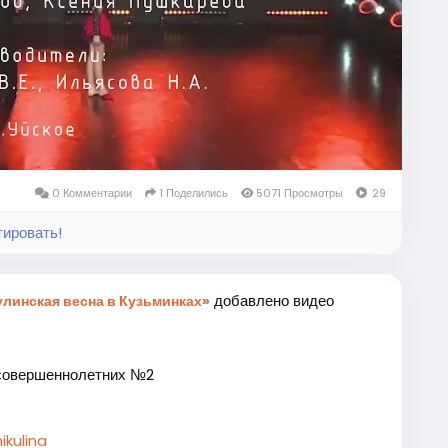
Video
0 Комментарии
1 Поделились
5071 Просмотры
29
тировать!
добавлено видео
линская весна в Кузьминках»
совершеннолетних №2
ikulina