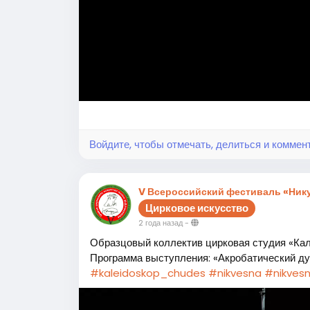
Войдите, чтобы отмечать, делиться и коммен
V Всероссийский фестиваль «Нику
Цирковое искусство
2 года назад
-
Образцовый коллектив цирковая студия «Ка
Программа выступления: «Акробатический ду
#kaleidoskop_chudes
#nikvesna
#nikves