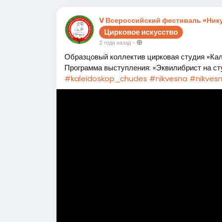
V Всероссийский фестиваль «Нику
Цирковое искусство
2 года назад
-
Образцовый коллектив цирковая студия «Ка
Программа выступления: «Эквилибрист на ст
#kaleidoskop_chudes
#nikvesna
#nikves