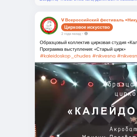
V Всероссийский фестиваль «Нику
Цирковое искусство
2 года назад
-
Образцовый коллектив цирковая студия «Ка
Программа выступления: «Старый цирк»
#kaleidoskop_chudes
#nikvesna
#nikves