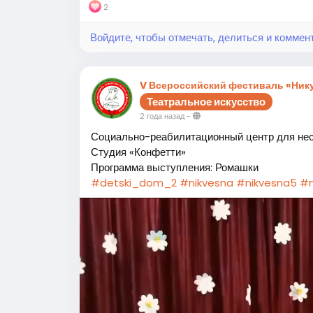
2
Войдите, чтобы отмечать, делиться и коммен
V Всероссийский фестиваль «Нику
Театральное искусство
2 года назад
-
Социально-реабилитационный центр для не
Студия «Конфетти»
Программа выступления: Ромашки
#detski_dom_2
#nikvesna
#nikvesna5
#n