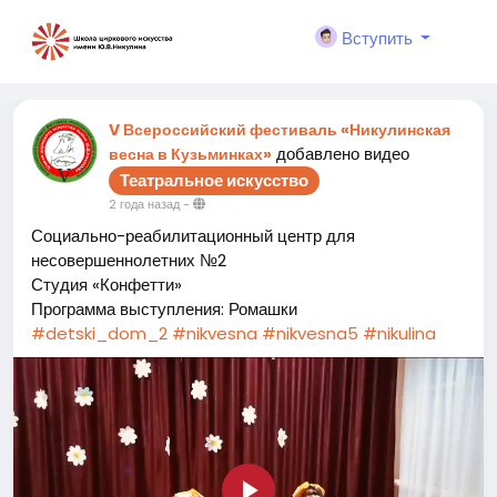
Вступить
V Всероссийский фестиваль «Никулинская
добавлено видео
весна в Кузьминках»
Театральное искусство
2 года назад
-
Социально-реабилитационный центр для
несовершеннолетних №2
Студия «Конфетти»
Программа выступления: Ромашки
#detski_dom_2
#nikvesna
#nikvesna5
#nikulina