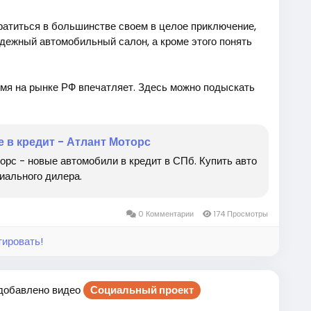
атиться в большинстве своем в целое приключение,
дежный автомобильный салон, а кроме этого понять
емя на рынке РФ впечатляет. Здесь можно подыскать
ей, их качество довольно высокое, при этом стоимость
ашины с разнообразными скидками от бренда. В
азать немецкий или же японский автомобиль. В
 в кредит - Атлант Моторс
ключевых момента: личные требования заказчика, а так
рс - новые автомобили в кредит в СПб. Купить авто
иального дилера.
шина для вас подойдет. Может быть есть личные
роной китайские машины, выбрать решение приняв
0 Комментарии
174 Просмотры
сключительно европейские. Именно поэтому вначале
е этого возможно будет перейти к выбору
тировать!
добавлено видео
Социальный проект
 посмотреть мнение экспертов или же возможно будет