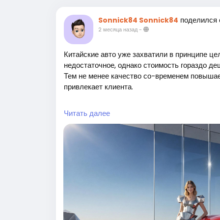
поделился
Sonnick84 Sonnick84
2 месяца назад
-
Китайские авто уже захватили в принципе це
недостаточное, однако стоимость гораздо де
Тем не менее качество со-временем повышае
привлекает клиента.
Итак, почему сегодня Европейские страны с
Читать далее
Наверное вы прекрасно понимаете ответ - а
предоставить европейские изготовители. Так
именно европейские автомобили. Тем не мене
производители, скажем как Toyota и Honda 
популярность.
Какое главное достоинство китайских машин?
смогут предоставить любые другие изготови
плохим, то сегодня многие бренды из КНР и
Германия или Япония. Одновременно следует