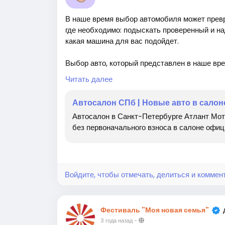
В наше время выбор автомобиля может превр
где необходимо: подыскать проверенный и на
какая машина для вас подойдет.
Выбор авто, который представлен в наше вр
огромное количество китайских производител
Читать далее
комфортная. Можно приобрести российские м
случае если имеются финансы, возможно зак
Автосалон СПб | Новые авто в салоне
общем-то все упираться будет только в два 
Автосалон в Санкт-Петербурге Атлант Мото
же его бюджет.
без первоначального взноса в салоне офиц
Вначале следует выяснить, какая именно ма
пожелания. Некоторые например обходят сто
российский бренд. Другие же приобретают и
определитесь - что вам подойдет. Ну а посл
Войдите, чтобы отмечать, делиться и коммен
автомобильного салона.
Как найти проверенный авто салон?
Фестиваль "Моя новая семья"
Вы можете изучить разнообразные рейтинги,
3 года назад
-