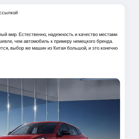
 ссылкой
лый мир. Естественно, надежность и качество местами
шевле, чем автомобиль к примеру немецкого бренда.
тся, выбор же машин из Китая большой, и это конечно
тавят заградительные пошлины на машины из Китая?
вто из КНР гораздо дешевле, нежели чем способны
 что жителей Евросоюза по сути вынуждают покупать
е это плохо помогает, поскольку знаменитые
утрачивают свою собственную востребованность и
 Прежде всего это цена, что на порядок меньше, чем
тели. В случае если раньше качество было довольно
зготавливают машины качеством лучше, нежели чем
 отметить уровень оснащения. Покупая так например