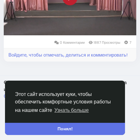
Play
Video
0 Комментарии
1887 Просмотры
7
Войдите, чтобы отмечать, делиться и комментировать!
© 2026 Портал фестивалей Школы циркового искусства
имени Ю.В.Никулина
Russian
Этот сайт использует куки, чтобы
О нас
Условия использования
Конфиденциальность
обеспечить комфортные условия работы
Свяжитесь с нами
Каталог
на нашем сайте
Узнать больше
Понял!