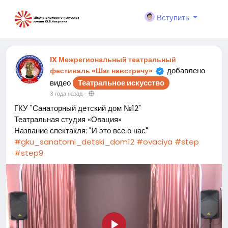
Вступить
IX Межрегиональный театральный
добавлено
фестиваль «Шаг навстречу»
видео
Театральное искусство
3 года назад
-
ГКУ "Санаторный детский дом №12"
Театральная студия «Овация»
Название спектакля: "И это все о нас"
#gku_sanatorni_detski_dom12
#ovaciya
#step
#step9